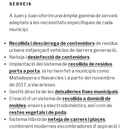
SERVEIS
A Juan y Juan oferim una àmplia gamma de serveis
adaptats a les necessitats específiques de cada
municipi.
Recollida i descàrrega de contenidors
de residus
urbans mitjançant vehicles de darrera generació..
Neteja i
desinfecció de contenidors
.
Implantació del sistema de
recollida de residus
porta a porta
. Ja ho hem fet a municipis como
Matadepera o Navarcles i, a partir del novembre
de 2017, a Vacarisses.
Gestió directa de les
deixalleries fixes municipals
.
Creació d’ un sistema de
recollida a domicili de
mobles
, ensers y electrodomèstics, així com de
restes vegetals i de poda
.
Sistema híbrid de
neteja de carrers i plaçes
,
combinant modernes escombradores d’ aspiració i