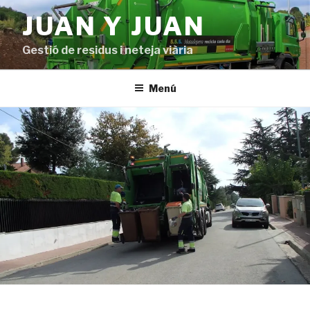
Vés
JUAN Y JUAN
al
contingut
Gestió de residus i neteja viària
Menú