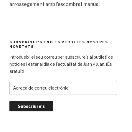
arrossegament amb l’escombrat manual.
SUBSCRIGUI'S I NO ES PERDI LES NOSTRES
NOVETATS
Introdueixi el seu correu per subscriure's al butlletí de
notícies i estar al dia de l'actualitat de Juan y Juan. ¡És
gratuït!
A
d
r
e
ç
a
d