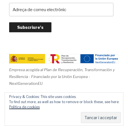
A
d
r
e
ç
a
d
e
c
o
Empresa acogida al Plan de Recuperación, Transformación y
r
Resiliencia - Financiado por la Unión Europea -
r
NextGenerationEU
e
u
Privacy & Cookies: This site uses cookies.
e
To find out more, as well as how to remove or block these, see here:
Política de cookies
l
Gràcies al WordPress
e
c