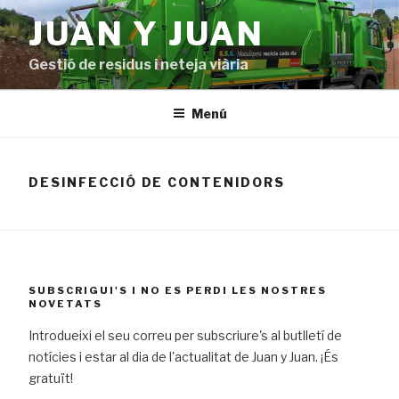
Vés
JUAN Y JUAN
al
contingut
Gestió de residus i neteja viària
Menú
DESINFECCIÓ DE CONTENIDORS
SUBSCRIGUI'S I NO ES PERDI LES NOSTRES
NOVETATS
Introdueixi el seu correu per subscriure's al butlletí de
notícies i estar al dia de l'actualitat de Juan y Juan. ¡És
gratuït!