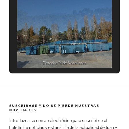
Desechería de Vacarisses
Desechería de Vacarisses
SUSCRÍBASE Y NO SE PIERDE NUESTRAS
NOVEDADES
Introduzca su correo electrónico para suscribirse al
boletín de noticias y estar al día de la actualidad de Juan y