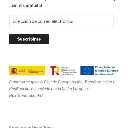
Juan. ¡Es gratuito!
D
i
r
e
c
c
i
ó
n
d
Empresa acogida al Plan de Recuperación, Transformación y
e
Resiliencia - Financiado por la Unión Europea -
c
NextGenerationEU
o
r
r
e
Creado con WordPress
o