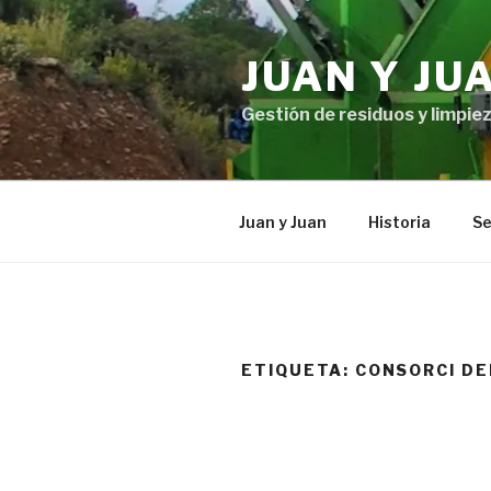
Ir
al
JUAN Y JU
contenido
Gestión de residuos y limpiez
Juan y Juan
Historia
Se
ETIQUETA: CONSORCI DE