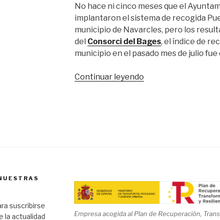
No hace ni cinco meses que el Ayuntam
implantaron el sistema de recogida Pue
municipio de Navarcles, pero los resul
del
Consorci del Bages
, el índice de re
municipio en el pasado mes de julio fue
“Navarcles
Continuar leyendo
recicla
más
gracias
al
puerta
a
puerta”
 NUESTRAS
ra suscribirse
Empresa acogida al Plan de Recuperación, Transf
de la actualidad