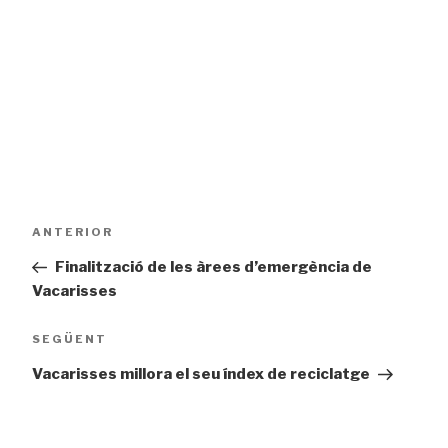
Post
Entrada
ANTERIOR
navigation
prèvia
Finalització de les àrees d’emergència de
Vacarisses
Entrada
SEGÜENT
següent
Vacarisses millora el seu índex de reciclatge