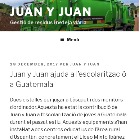
Vés
JUAN Y JUAN
al
contingut
Gestió de residus i neteja viària
Menú
PUBLICAT
28 DECEMBER, 2017
PER
JUAN Y JUAN
A
Juan y Juan ajuda a l’escolarització
a Guatemala
Dues cistelles per jugar a bàsquet i dos monitors
d’ordinador.Aquesta ha estat la contribució de
Juan y Juan a l’escolarització de joves a Guatemala
durant el passat estiu. Aquests equipaments s’han
instal·lat a dos centres educatius de l’àrea rural
d’Uspantán, concretament el Liceo Mixto Ibáñez