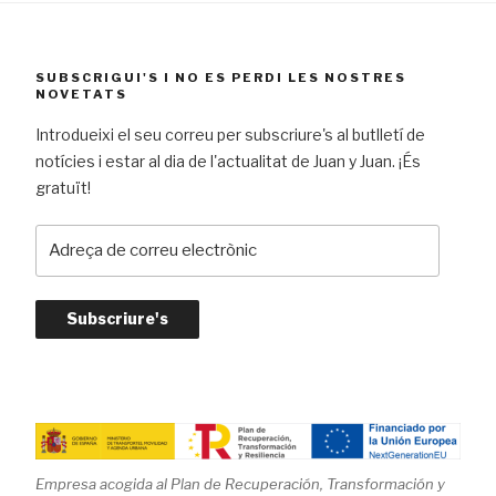
SUBSCRIGUI'S I NO ES PERDI LES NOSTRES
NOVETATS
Introdueixi el seu correu per subscriure's al butlletí de
notícies i estar al dia de l'actualitat de Juan y Juan. ¡És
gratuït!
A
d
r
e
ç
a
d
e
c
o
Empresa acogida al Plan de Recuperación, Transformación y