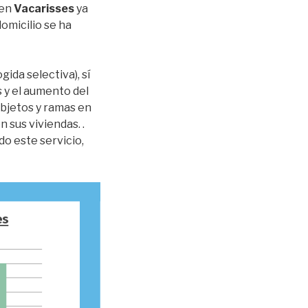
en
Vacarisses
ya
omicilio se ha
ida selectiva), sí
 y el aumento del
objetos y ramas en
 sus viviendas. .
o este servicio,