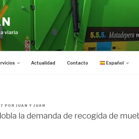
AN
a viaria
rvicios
Actualidad
Contacto
Español
17
POR
JUAN Y JUAN
dobla la demanda de recogida de mueb