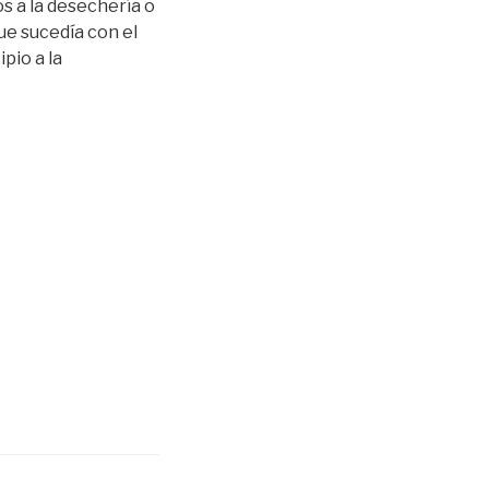
s a la desechería o
que sucedía con el
pio a la