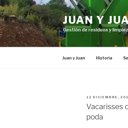
Ir
al
JUAN Y JU
contenido
Gestión de residuos y limpiez
Juan y Juan
Historia
Se
PUBLICADO
12 DICIEMBRE, 20
EN
Vacarisses 
poda