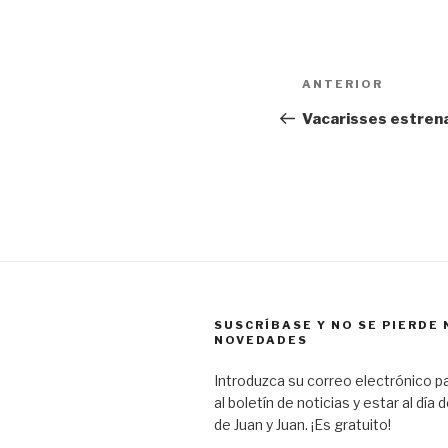
Navegación
Entrada
ANTERIOR
de
anterior:
Vacarisses estrena
entradas
SUSCRÍBASE Y NO SE PIERDE
NOVEDADES
Introduzca su correo electrónico pa
al boletín de noticias y estar al día 
de Juan y Juan. ¡Es gratuito!